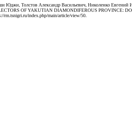
ши Юджи, Толстов Александр Васильевич, Николенко Евгений 
ORS OF YAKUTIAN DIAMONDIFEROUS PROVINCE: DOI:10.2
//rm.tsnigri.ru/index.php/main/article/view/50.