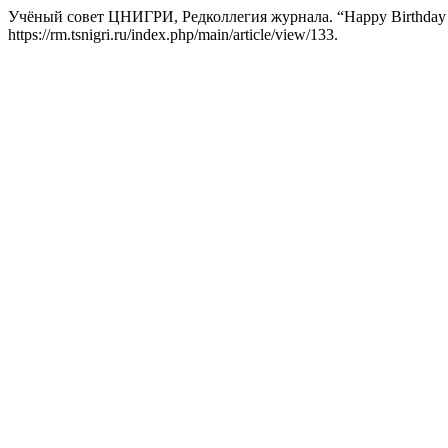
Учёный совет ЦНИГРИ, Редколлегия журнала. “Happy Birthday t
https://rm.tsnigri.ru/index.php/main/article/view/133.