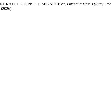
 CONGRATULATIONS I. F. MIGACHEV”,
Ores and Metals (Rudy i me
st2026).